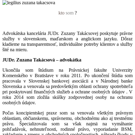
kto
som
?
Advokátska kancelária JUDr. Zuzany Takácsovej poskytuje právne
služby v slovenskom, maďarskom a anglickom jazyku. Dôraz
kladieme na transparentnosť, individuálne potreby klientov a služby
šité na mieru.
JUDr. Zuzana Takácsová – advokátka
Ukončila som štúdium na Právnickej fakulte Univerzity
Komenského v Bratislave v roku 2011. Po ukončení štúdia som
pracovala v Slovenskej bankovej asociácii a v Národnej banke
Slovenska a venovala sa predovšetkým oblasti ochrany spotrebiteľa
pri poskytovaní finančných služieb a ochrane osobných údajov .
V
roku 2014 som zložila skúšky zodpovednej osoby na ochranu
osobných údajov.
Počas koncipientskej praxe som sa venovala všetkým právnym
oblastiam, občianskemu, správnemu, obchodnému ako aj trestnému
právu. Špecializovala som sa však najmä na vymáhanie
pohľadávok, nehnuteľnosti, rodinné právo, vyporiadanie BSM,
zakladanie a zmeny v obchodných spoločnostiach, náhrada škody v