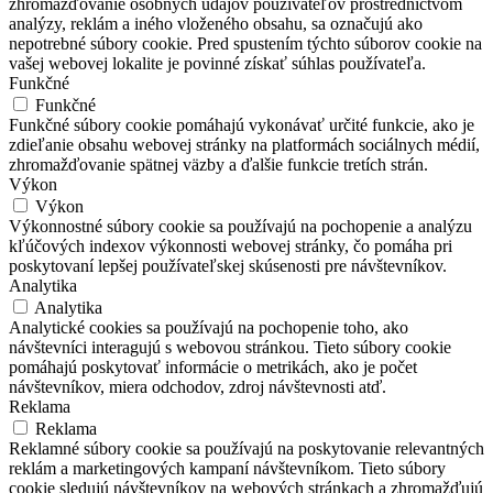
zhromažďovanie osobných údajov používateľov prostredníctvom
analýzy, reklám a iného vloženého obsahu, sa označujú ako
nepotrebné súbory cookie. Pred spustením týchto súborov cookie na
vašej webovej lokalite je povinné získať súhlas používateľa.
Funkčné
Funkčné
Funkčné súbory cookie pomáhajú vykonávať určité funkcie, ako je
zdieľanie obsahu webovej stránky na platformách sociálnych médií,
zhromažďovanie spätnej väzby a ďalšie funkcie tretích strán.
Výkon
Výkon
Výkonnostné súbory cookie sa používajú na pochopenie a analýzu
kľúčových indexov výkonnosti webovej stránky, čo pomáha pri
poskytovaní lepšej používateľskej skúsenosti pre návštevníkov.
Analytika
Analytika
Analytické cookies sa používajú na pochopenie toho, ako
návštevníci interagujú s webovou stránkou. Tieto súbory cookie
pomáhajú poskytovať informácie o metrikách, ako je počet
návštevníkov, miera odchodov, zdroj návštevnosti atď.
Reklama
Reklama
Reklamné súbory cookie sa používajú na poskytovanie relevantných
reklám a marketingových kampaní návštevníkom. Tieto súbory
cookie sledujú návštevníkov na webových stránkach a zhromažďujú