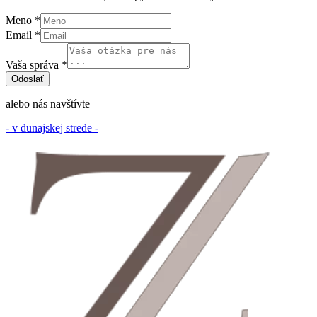
Meno
*
Email
*
správa
Email
Vaša správa
*
Vaša
Odoslať
alebo nás navštívte
- v dunajskej strede -