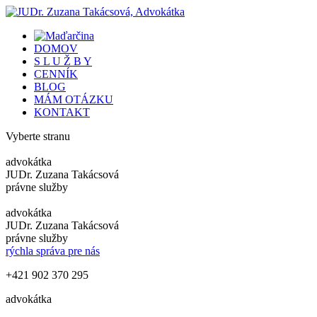
DOMOV
S L U Ž B Y
CENNÍK
BLOG
MÁM OTÁZKU
KONTAKT
Vyberte stranu
advokátka
JUDr. Zuzana Takácsová
právne služby
advokátka
JUDr. Zuzana Takácsová
právne služby
rýchla správa pre nás
+421 902 370 295
advokátka