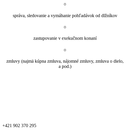
○
správa, sledovanie a vymáhanie pohľadávok od dlžníkov
○
zastupovanie v exekučnom konaní
○
zmluvy (najmä kúpna zmluva, nájomné zmluvy, zmluva o dielo,
a pod.)
+421 902 370 295