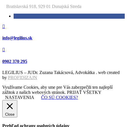
○
Bratislavská 918,
929 01 Dunajská Streda

info@legilius.sk

0902 370 295
LEGILIUS – JUDr. Zuzana Takácsová, Advokátka . web created
by
PROFIDIZAJN
Využívame Cookies, aby sme pre Vás zabezpečili ten najlepší
zážitok z našich webových stránok.
PRIJAŤ VŠETKY
NASTAVENIA
ČO SÚ COOKIES?
Close
Prehľad ochrany osobných údajov